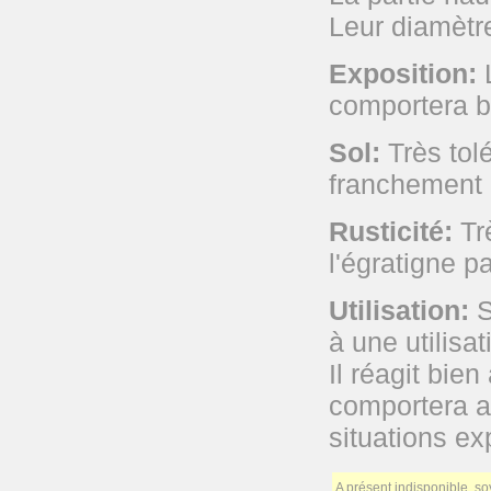
Leur diamètre
Exposition:
L
comportera b
Sol:
Très tolé
franchement 
Rusticité:
Trè
l'égratigne p
Utilisation:
S
à une utilisat
Il réagit bien
comportera a
situations e
A présent indisponible, s