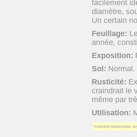
facilement id
diamètre, so
Un certain n
Feuillage:
Le
année, consti
Exposition:
P
Sol:
Normal.
Rusticité:
Ext
craindrait l
même par très
Utilisation:
M
A présent indisponible, s