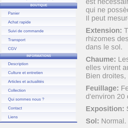
est nécessai
BOUTIQUE
qui ne possè
Panier
Il peut mesur
Achat rapide
Extension:
T
Suivi de commande
rhizomes de
Transport
dans le sol.
CGV
INFORMATIONS
Chaume:
Les
Description
elles virent 
Culture et entretien
Bien droites,
Articles et actualités
Feuillage:
Fe
Collection
d'environ 20
Qui sommes nous ?
Exposition:
S
Contact
Liens
Sol:
Normal.