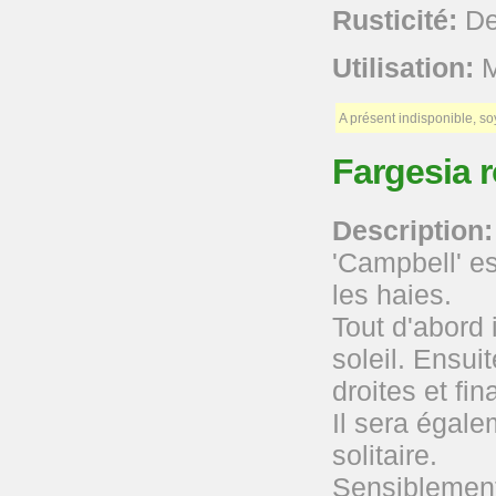
Rusticité:
De 
Utilisation:
M
A présent indisponible, s
Fargesia 
Description:
'Campbell' e
les haies.
Tout d'abord 
soleil. Ensui
droites et fin
Il sera égale
solitaire.
Sensiblemen