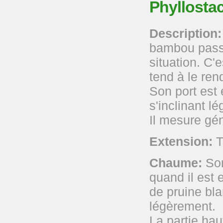
Phyllostac
Description:
bambou passe
situation. C'
tend à le ren
Son port est
s'inclinant l
Il mesure gé
Extension:
T
Chaume:
Son
quand il est
de pruine bla
légèrement.
La partie hau