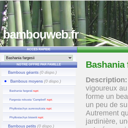
bambouweb.fr
ACCES RAPIDE
Bashania f
NOTRE OFFRE PAR FAMILLE
Bambous géants
(0 dispo.)
Description:
Bambous moyens
(0 dispo.)
vigoureux au 
Bashania fargesii
rupt.
forme un bea
Fargesia robusta 'Campbell'
rupt.
un peu de su
Phyllostachys aureosulcata
rupt.
Autrement qu
Phyllostachys bissetii
rupt.
jardinière, u
Bambous petits
(0 dispo.)