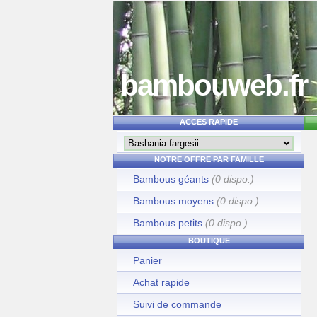
bambouweb.fr
ACCES RAPIDE
NOTRE OFFRE PAR FAMILLE
Bambous géants
(0 dispo.)
Bambous moyens
(0 dispo.)
Bambous petits
(0 dispo.)
BOUTIQUE
Panier
Achat rapide
Suivi de commande