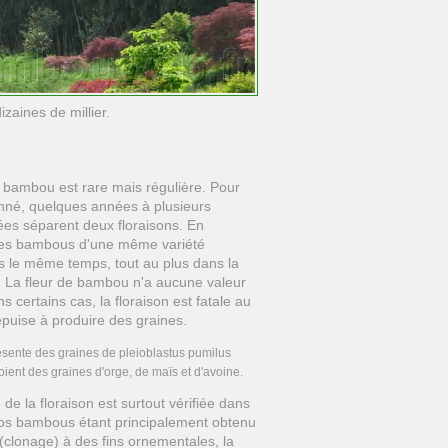
zaines de millier.
u bambou est rare mais régulière. Pour
né, quelques années à plusieurs
ées séparent deux floraisons. En
 les bambous d'une même variété
ns le même temps, tout au plus dans la
 La fleur de bambou n'a aucune valeur
s certains cas, la floraison est fatale au
puise à produire des graines.
présente des graines de pleioblastus pumilus
oient des graines d'orge, de maïs et d'avoine.
 de la floraison est surtout vérifiée dans
os bambous étant principalement obtenu
(clonage) à des fins ornementales, la