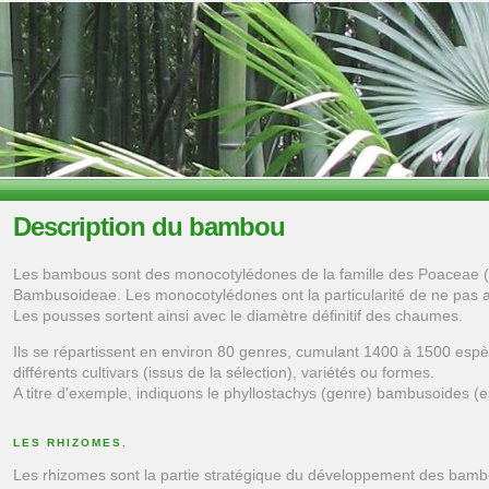
Description du bambou
Les bambous sont des monocotylédones de la famille des Poaceae (
Bambusoideae. Les monocotylédones ont la particularité de ne pas 
Les pousses sortent ainsi avec le diamètre définitif des chaumes.
Ils se répartissent en environ 80 genres, cumulant 1400 à 1500 esp
différents cultivars (issus de la sélection), variétés ou formes.
A titre d'exemple, indiquons le phyllostachys (genre) bambusoides (espè
LES RHIZOMES.
Les rhizomes sont la partie stratégique du développement des bambo