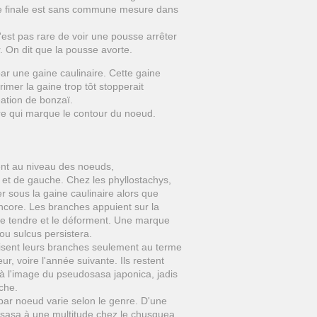
nte finale est sans commune mesure dans
n'est pas rare de voir une pousse arrêter
. On dit que la pousse avorte.
ar une gaine caulinaire. Cette gaine
mer la gaine trop tôt stopperait
éation de bonzaï.
ire qui marque le contour du noeud.
nt au niveau des noeuds,
e et de gauche. Chez les phyllostachys,
r sous la gaine caulinaire alors que
encore. Les branches appuient sur la
e tendre et le déforment. Une marque
 ou sulcus persistera.
sent leurs branches seulement au terme
ur, voire l'année suivante. Ils restent
 à l'image du pseudosasa japonica, jadis
èche.
ar noeud varie selon le genre. D'une
 sasa à une multitude chez le chusquea