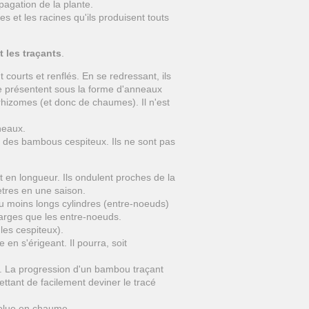
pagation de la plante.
es et les racines qu'ils produisent touts
t les traçants
.
ourts et renflés. En se redressant, ils
se présentent sous la forme d'anneaux
hizomes (et donc de chaumes). Il n'est
neaux.
e des bambous cespiteux. Ils ne sont pas
 en longueur. Ils ondulent proches de la
ètres en une saison.
ou moins longs cylindres (entre-noeuds)
larges que les entre-noeuds.
les cespiteux).
en s'érigeant. Il pourra, soit
 La progression d'un bambou traçant
ttant de facilement deviner le tracé
volue en chaume.