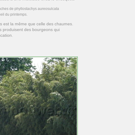
nches de phyllostachys aureosulcata
eil du printemps.
es est la même que celle des chaumes.
 produisent des bourgeons qui
cation.