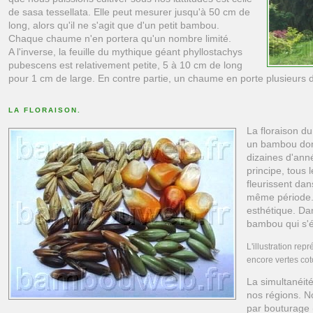
de sasa tessellata. Elle peut mesurer jusqu'à 50 cm de
long, alors qu'il ne s'agit que d'un petit bambou.
Chaque chaume n'en portera qu'un nombre limité.
A l'inverse, la feuille du mythique géant phyllostachys
pubescens est relativement petite, 5 à 10 cm de long
pour 1 cm de large. En contre partie, un chaume en porte plusieurs di
LA FLORAISON.
La floraison d
un bambou don
dizaines d'ann
principe, tous
fleurissent da
même période.
esthétique. Dan
bambou qui s'é
L'illustration re
encore vertes cot
La simultanéité
nos régions. N
par bouturage 