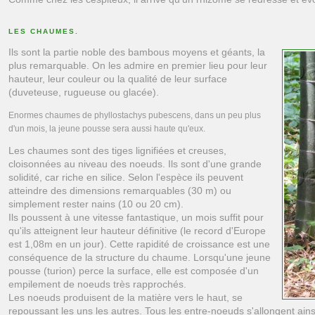
LES CHAUMES.
Ils sont la partie noble des bambous moyens et géants, la
plus remarquable. On les admire en premier lieu pour leur
hauteur, leur couleur ou la qualité de leur surface
(duveteuse, rugueuse ou glacée).
Enormes chaumes de phyllostachys pubescens, dans un peu plus
d'un mois, la jeune pousse sera aussi haute qu'eux.
Les chaumes sont des tiges lignifiées et creuses,
cloisonnées au niveau des noeuds. Ils sont d'une grande
solidité, car riche en silice. Selon l'espèce ils peuvent
atteindre des dimensions remarquables (30 m) ou
simplement rester nains (10 ou 20 cm).
Ils poussent à une vitesse fantastique, un mois suffit pour
qu'ils atteignent leur hauteur définitive (le record d'Europe
est 1,08m en un jour). Cette rapidité de croissance est une
conséquence de la structure du chaume. Lorsqu'une jeune
pousse (turion) perce la surface, elle est composée d'un
empilement de noeuds très rapprochés.
Les noeuds produisent de la matière vers le haut, se
repoussant les uns les autres. Tous les entre-noeuds s'allongent ai