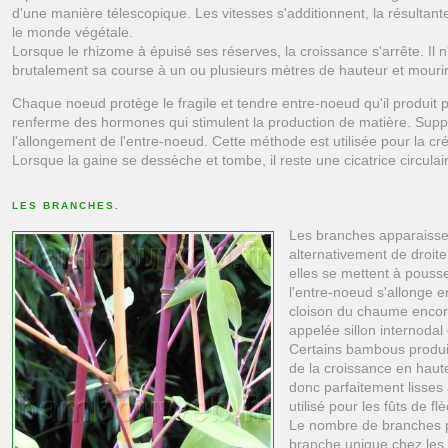
d'une manière télescopique. Les vitesses s'additionnent, la résulta
le monde végétale.
Lorsque le rhizome à épuisé ses réserves, la croissance s'arrête. Il 
brutalement sa course à un ou plusieurs mètres de hauteur et mourir
Chaque noeud protège le fragile et tendre entre-noeud qu'il produit p
renferme des hormones qui stimulent la production de matière. Suppri
l'allongement de l'entre-noeud. Cette méthode est utilisée pour la cr
Lorsque la gaine se dessèche et tombe, il reste une cicatrice circula
LES BRANCHES.
Les branches apparaisse
alternativement de droit
elles se mettent à pousse
l'entre-noeud s'allonge 
cloison du chaume encor
appelée sillon internodal
Certains bambous produi
de la croissance en haute
donc parfaitement lisses
utilisé pour les fûts de fl
Le nombre de branches p
branche unique chez les