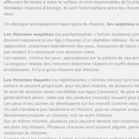
affleurant de temps à autre la surface et sont responsables de la pro
Véritables réserves d'énergie, ils sont l'intermédiaire entre les chaum
deux.
On distingue principalement deux types de rhizome,
les cespiteux e
Les rhizomes cespiteux
(ou pachymorphes = formes épaisses) sont c
donnent naissance à une tige (chaume) d'un diamètre inférieur. Ils 
rapprochés, présentant latéralement des yeux, bourgeons de futurs r
pas évident d'y remarquer une structure claire.
Les racines, comme les yeux, apparaissent sur la jointure de ces an
La longueur réduite des rhizomes détermine l'aspect en touffe dens
envahissants. Il n'y a qu'un chaume par rhizome.
Les rhizomes traçants
(ou leptomorphes = formes minces) sont tout
surface et peuvent progresser, pour les plus vivaces, de plusieurs m
Ils sont de structure assez semblable aux tiges (chaumes), de plus 
généralement pleins, reliés par des jointures (noeuds) souvent plus 
Les yeux et les racines se développent sur les noeuds (comme chez 
Un oeil n'évoluera pas fatalement en rhizome, puis en chaume unique 
directement produire un chaume, soit un autre rhizome.
Sur un même rhizome, plusieurs yeux peuvent devenir des chaumes.
est donc très linéaire. Plusieurs chaumes sont souvent alignés, perme
souterrain du rhizome.
Comme chez les cespiteux, il arrive qu'un rhizome se redresse et é