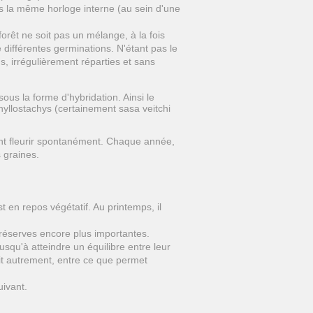
s la même horloge interne (au sein d'une
forêt ne soit pas un mélange, à la fois
 différentes germinations. N'étant pas le
ns, irrégulièrement réparties et sans
 sous la forme d'hybridation. Ainsi le
yllostachys (certainement sasa veitchi
nt fleurir spontanément. Chaque année,
 graines.
t en repos végétatif. Au printemps, il
réserves encore plus importantes.
squ'à atteindre un équilibre entre leur
it autrement, entre ce que permet
ivant.