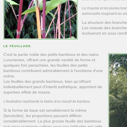
Le chaume et les jeunes bra
aureocaulis rougissent au sol
La structure des branch
Les noeuds des branches
évolueront en sous ramifi
LE FEUILLAGE.
C'est la partie noble des petits bambous et des nains.
Luxuriantes, offrant une grande variété de forme et
quelques fois panachées, les feuilles des petits
bambous contribuent admirablement à l'exotisme d'une
scène.
Les feuilles des grands bambous, bien qu'offrant
individuellement peut d'interêt esthétique, apportent de
superbes effets de masse.
L'illustration représente la lisière d'un massif de bambou.
Si la forme de base est sensiblement la même
(lancéolée), les proportions peuvent différer
considérablement. La plus grosse feuille des bambous
que nous puissions cultiver sous nos lattitudes est celle