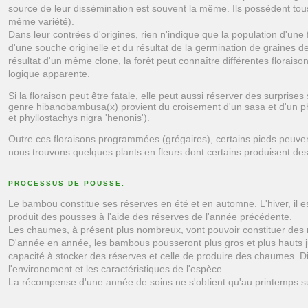
source de leur dissémination est souvent la même. Ils possèdent tou
même variété).
Dans leur contrées d'origines, rien n'indique que la population d'une 
d'une souche originelle et du résultat de la germination de graines de
résultat d'un même clone, la forêt peut connaître différentes floraiso
logique apparente.
Si la floraison peut être fatale, elle peut aussi réserver des surprises
genre hibanobambusa(x) provient du croisement d'un sasa et d'un ph
et phyllostachys nigra 'henonis').
Outre ces floraisons programmées (grégaires), certains pieds peuve
nous trouvons quelques plants en fleurs dont certains produisent des
PROCESSUS DE POUSSE.
Le bambou constitue ses réserves en été et en automne. L'hiver, il es
produit des pousses à l'aide des réserves de l'année précédente.
Les chaumes, à présent plus nombreux, vont pouvoir constituer des 
D'année en année, les bambous pousseront plus gros et plus hauts ju
capacité à stocker des réserves et celle de produire des chaumes. D
l'environement et les caractéristiques de l'espèce.
La récompense d'une année de soins ne s'obtient qu'au printemps su