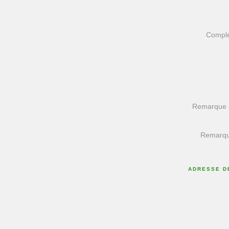
Complé
Remarque à
Remarque
ADRESSE D