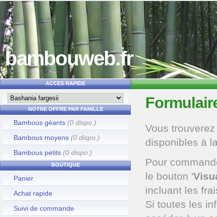
bambouweb.fr
ACCES RAPIDE
Formulaire
NOTRE OFFRE PAR FAMILLE
Bambous géants
(0 dispo.)
Vous trouverez
Bambous moyens
(0 dispo.)
disponibles à l
Bambous petits
(0 dispo.)
Pour commander, 
BOUTIQUE
le bouton '
Visu
Panier
incluant les frai
Achat rapide
Si toutes les i
Suivi de commande